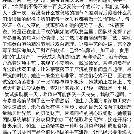
环绕这两个焦点问题，她带着团队试遍了所有能想到的手艺
径。“当我们不得不第一百次反复统一个尝试时，我们会问本
人：这一次，有没有什么被忽略的细节？差别背后藏着什么我
们没读懂的纪律？我们把每一次失败都看做一次‘解除法’，每
验证一条走欠亨的，就离那条准确的更近了一步。”朱蓓薇
说。恰是正在这上千次的频频尝试取复盘里，团队终究探了然
海参自溶的焦点计心情理，发了然海参自溶酶节制手艺，实现
了海参自溶的精准节制取双向调理。这项手艺的冲破，完全改
写了我国海加入工财产的款式：已经“储藏难、加工难、食用
难”的“土特产”，一跃成为高附加值的“海洋珍品”，沿海养殖
户靠着这项手艺，实现了不变增收、脱贫致富。常年超负荷的
奔波取伏案工做，让朱蓓薇落下了严沉的腰椎间盘凸起症。最
严沉的时候，她连一般坐立都非常。学生们心疼不已，正在尝
试室的角落搭起了一张简略单纯平板床，她就躺正在床上，指
点大师调试尝试参数、查对记实数据，已经一躺就是一个月。
“尝试多耽搁一天，养殖户可能多受一天丧失，我歇不起啊。”
海参自溶酶节制手艺一举霸占后，催生了我国海参深加工财产
的快速成长，朱蓓薇没有停下脚步，她的目光又投向了我国产
量稳居世界第一的贝类财产。带着同样的初心取韧劲，她领着
团队系统解析了分歧贝类的加工特征取养分纪律，接连开辟出
虾夷扇贝、鲍鱼、正色蛤等数十种即食贝类产物和调度食物，
霸占了贝类副产品全值化操纵的手艺难题，让已经只要沿海人