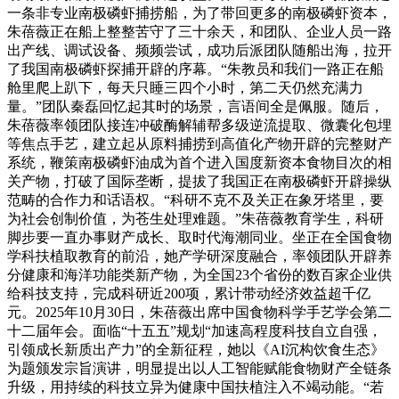
一条非专业南极磷虾捕捞船，为了带回更多的南极磷虾资本，
朱蓓薇正在船上整整苦守了三十余天，和团队、企业人员一路
出产线、调试设备、频频尝试，成功后派团队随船出海，拉开
了我国南极磷虾探捕开辟的序幕。“朱教员和我们一路正在船
舱里爬上趴下，每天只睡三四个小时，第二天仍然充满力
量。”团队秦磊回忆起其时的场景，言语间全是佩服。随后，
朱蓓薇率领团队接连冲破酶解辅帮多级逆流提取、微囊化包埋
等焦点手艺，建立起从原料捕捞到高值化产物开辟的完整财产
系统，鞭策南极磷虾油成为首个进入国度新资本食物目次的相
关产物，打破了国际垄断，提拔了我国正在南极磷虾开辟操纵
范畴的合作力和话语权。“科研不克不及关正在象牙塔里，要
为社会创制价值，为苍生处理难题。”朱蓓薇教育学生，科研
脚步要一直办事财产成长、取时代海潮同业。坐正在全国食物
学科扶植取教育的前沿，她产学研深度融合，率领团队开辟养
分健康和海洋功能类新产物，为全国23个省份的数百家企业供
给科技支持，完成科研近200项，累计带动经济效益超千亿
元。2025年10月30日，朱蓓薇出席中国食物科学手艺学会第二
十二届年会。面临“十五五”规划“加速高程度科技自立自强，
引领成长新质出产力”的全新征程，她以《AI沉构饮食生态》
为题颁发宗旨演讲，明显提出以人工智能赋能食物财产全链条
升级，用持续的科技立异为健康中国扶植注入不竭动能。“若