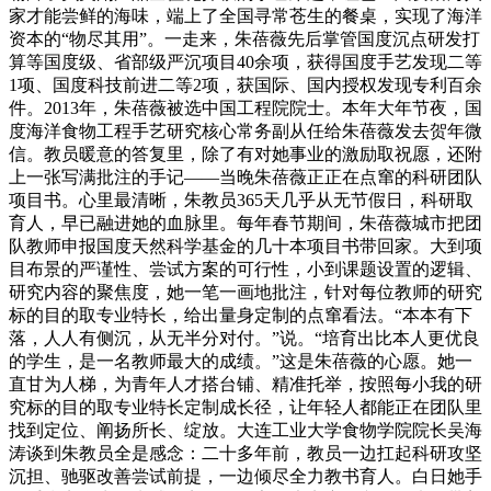
家才能尝鲜的海味，端上了全国寻常苍生的餐桌，实现了海洋
资本的“物尽其用”。一走来，朱蓓薇先后掌管国度沉点研发打
算等国度级、省部级严沉项目40余项，获得国度手艺发现二等
1项、国度科技前进二等2项，获国际、国内授权发现专利百余
件。2013年，朱蓓薇被选中国工程院院士。本年大年节夜，国
度海洋食物工程手艺研究核心常务副从任给朱蓓薇发去贺年微
信。教员暖意的答复里，除了有对她事业的激励取祝愿，还附
上一张写满批注的手记——当晚朱蓓薇正正在点窜的科研团队
项目书。心里最清晰，朱教员365天几乎从无节假日，科研取
育人，早已融进她的血脉里。每年春节期间，朱蓓薇城市把团
队教师申报国度天然科学基金的几十本项目书带回家。大到项
目布景的严谨性、尝试方案的可行性，小到课题设置的逻辑、
研究内容的聚焦度，她一笔一画地批注，针对每位教师的研究
标的目的取专业特长，给出量身定制的点窜看法。“本本有下
落，人人有侧沉，从无半分对付。”说。“培育出比本人更优良
的学生，是一名教师最大的成绩。”这是朱蓓薇的心愿。她一
直甘为人梯，为青年人才搭台铺、精准托举，按照每小我的研
究标的目的取专业特长定制成长径，让年轻人都能正在团队里
找到定位、阐扬所长、绽放。大连工业大学食物学院院长吴海
涛谈到朱教员全是感念：二十多年前，教员一边扛起科研攻坚
沉担、驰驱改善尝试前提，一边倾尽全力教书育人。白日她手