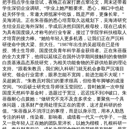
把手指点学生做尝试，夜晚正在家打磨点窜论文，周末还带着
学生深切企业调研。“学业上她严酷要求、悉心，糊口中也处
处关怀学生，常邀大师抵家中吃饭，既是严师，更像长辈。”
吴海涛说。正在朱蓓薇的悉心培育取久远规划下，吴海涛研究
生结业后赴海外深制，学成后决然归国扎根母校，现在已成长
为具有国度级人才称号的行业专家，接过了学院学科扶植取人
才培育的接力棒。“她给年轻人更多机遇，让我们正在严沉科
研使命中挑大梁、担大任。”1987年出生的吴超现在已是传
授、博士生导师、国度优良青年科学基金获得者。正在朱蓓薇
的全力支撑下，他得以延续正在国外访学期间接触到的食物卵
白质基液晶态系统研究，为相关功能食物的开辟供给新的理论
支持。“跟着朱教员，我们刚入科研门就无机会参取严沉项目
研究、领会行业需求，眼界怎能不宽阔，前进怎能不大呢！”
吴超婉言。“朱教员对我们的要求很高，但给青年脚够的成漫
空间。”90后硕士研究生导师张玉莹回忆，昔时她第一次申报
国度天然科学基金时，选题过于宽泛，迟迟找不到冲破口。朱
蓓薇耐心点拨她：“做研究不克不及贪多求全，要聚焦一个具
体问题，连系财产使用处理实正在的需求，这才是科研的价
值。”朱蓓薇从不消浮泛的事理，而是以身示范，用本人勤恳
专注的科研，传染着、影响着、成绩着一代又一代学子。一批
又一批年轻人正在她的团队里淬长，以她为楷模，扎根科研一