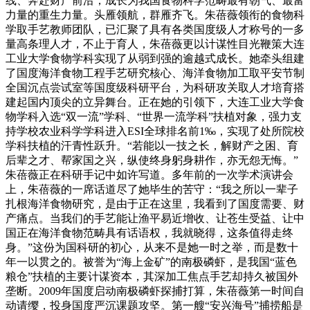
线、奔赴财产前沿，成长为我国食物科学范畴最有朝气、最富
力量的重生力量。头雁领航，群雁齐飞。朱蓓薇领衔的食物科
学取手艺教师团队，已汇聚了具有各类国度级人才称号的一多
量高条理人才，不止于育人，朱蓓薇更以计谋性目光鞭策大连
工业大学食物学科实现了从弱到强的逾越式成长。她牵头组建
了国度海洋食物工程手艺研究核心、海洋食物加工取平安节制
全国沉点尝试室等国度级科研平台，为科研攻关取人才培育搭
建起国内顶尖的立异舞台。正在她的引领下，大连工业大学食
物学科入选“双一流”学科、“世界一流学科”扶植对象，强力支
持学校农业科学学科进入ESI全球排名前1‰，实现了处所院校
学科扶植的汗青性跃升。“若能以一技之长，解财产之困、育
后辈之才、帮家国之兴，纵使终身躬身耕作，亦无怨无悔。”
朱蓓薇正在科研手记中如许写道。多年前的一次学术演讲会
上，朱蓓薇的一席话道尽了她毕生的苦守：“我之所以一辈子
扎根海洋食物研究，是由于正在这里，我看到了国度需要、财
产痛点。当我们的手艺能让渔平易近增收、让苍生受益、让中
国正在海洋食物范畴具有话语权，我就晓得，这条值得走终
身。”这份为国科研的初心，从来不是她一时之举，而是数十
年一以贯之的。被誉为“海上金矿”的南极磷虾，是我国“蓝色
粮仓”扶植的主要计谋资本，其深加工焦点手艺却持久被国外
垄断。2009年国度启动南极磷虾探捕打算，朱蓓薇第一时间自
动请缨，投身国度严沉课题攻坚。第一艘“安兴海号”捕捞船是