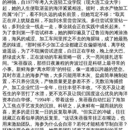
的神驰，自1977年考入大连轻工业学院（现大连工业大学）
起，她的人生便取湛蓝的海洋紧紧相连。彼时，农水产物加工
尚属“冷门”，看不到久远的成长前景，但她笃定不移：“取其
正在岸上犹疑盘桓，不如到水里尝尝深浅。多往尝试室里钻一
钻，多到企业一线走一走，事业就会正在实践中成长起来。”
为了拿到第一手尝试样本，她的脚印遍及了辽鲁沿海的滩涂渔
港，海风的咸涩、加工车间里挥之不去的海腥味，成了她最熟
悉的味道。“那时候不少加工企业都建正在偏僻地域，离学校
途遥远，为了不耽搁尝试进度，白日正在学校，晚上坐大巴、
挤绿皮火车，正在波动的车厢里蜷一宿，天一亮间接扎进车
间。”朱蓓薇说，那些日夜兼程的奔波过往是科研上最寻常的
小事。新鲜海参“离水即溶”的特征，像一道难以跨越的壁垒。
其时市道上的海参产物，大多只能用草木灰、盐卤简单腌制处
置，不只养分流失，产物质量更是参差不齐，无数沿海捕捞
户、加工企业忙活一全年，往往丰登不丰收。“不克不及让老
苍生的辛苦打了水漂，更不克不及让我们国度这么优良的海洋
资本白白华侈。”1994年，带着这份，朱蓓薇自动扛起了海加
入工焦点手艺攻关的沉担。科研之，从来鲜有一蹴而就的欣
喜，更多的是日复一日的反复取单调。“但实正的冲破，往往
就藏正在看似单调的反复里。”这话朱蓓薇常挂正在嘴边，也
用来激励团队。海参为什么会自溶？若何才能精准节制自溶？