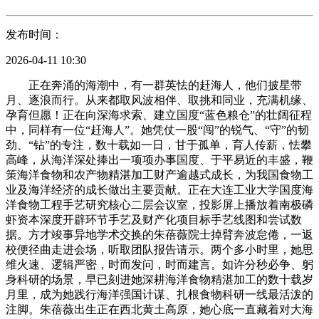
发布时间：
2026-04-11 10:30
正在奔涌的海潮中，有一群英怯的赶海人，他们披星带
月、逐浪而行。从来都取风波相伴、取挑和同业，充满机缘、
孕育但愿！正在向深海求索、建立国度“蓝色粮仓”的壮阔征程
中，同样有一位“赶海人”。她凭仗一股“闯”的锐气、“守”的韧
劲、“钻”的专注，数十载如一日，甘于孤单，育人传薪，怯攀
高峰，从海洋深处捧出一项项办事国度、于平易近的丰盛，鞭
策海洋食物和农产物精湛加工财产逾越式成长，为我国食物工
业及海洋经济的成长做出主要贡献。正在大连工业大学国度海
洋食物工程手艺研究核心二层会议室，投影屏上播放着南极磷
虾资本深度开辟环节手艺及财产化项目标手艺线图和尝试数
据。方才竣事异地学术交换的朱蓓薇院士掉臂奔波怠倦，一返
校便径曲走进会场，听取团队报告请示。两个多小时里，她思
维火速、逻辑严密，时而发问，时而建言。如许分秒必争、躬
身科研的场景，早已刻进她深耕海洋食物精湛加工的数十载岁
月里，成为她践行海洋强国计谋、扎根食物科研一线最活泼的
注脚。朱蓓薇出生正在西北黄土高原，她心底一直藏着对大海