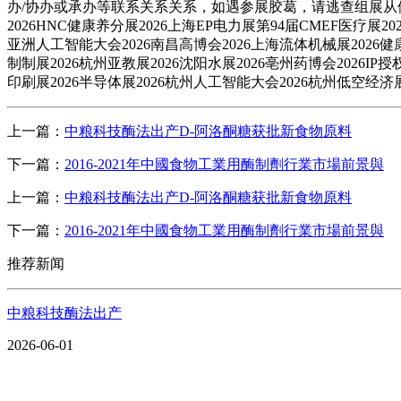
办/协办或承办等联系关系关系，如遇参展胶葛，请逃查组展从体的法
2026HNC健康养分展2026上海EP电力展第94届CMEF医疗展2
亚洲人工智能大会2026南昌高博会2026上海流体机械展2026健康
制制展2026杭州亚教展2026沈阳水展2026亳州药博会2026I
印刷展2026半导体展2026杭州人工智能大会2026杭州低空经济
上一篇：
中粮科技酶法出产D-阿洛酮糖获批新食物原料
下一篇：
2016-2021年中國食物工業用酶制劑行業市場前景與
上一篇：
中粮科技酶法出产D-阿洛酮糖获批新食物原料
下一篇：
2016-2021年中國食物工業用酶制劑行業市場前景與
推荐新闻
中粮科技酶法出产
2026-06-01