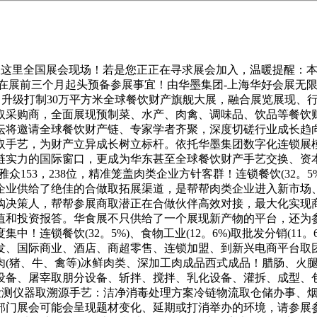
会现场！若是您正正在寻求展会加入，温暖提醒：本展会消息由CNEN
，您正在展前三个月起头预备参展事宜！由华墨集团-上海华好会展无限公
，升级打制30万平方米全球餐饮财产旗舰大展，融合展览展现、
取采购商，全面展现预制菜、水产、肉禽、调味品、饮品等餐饮
坛将邀请全球餐饮财产链、专家学者齐聚，深度切磋行业成长趋
取手艺，为财产立异成长树立标杆。依托华墨集团数字化连锁展
链实力的国际窗口，更成为华东甚至全球餐饮财产手艺交换、资
153，238位，精准笼盖肉类企业方针客群！连锁餐饮(32。5%)
企业供给了绝佳的合做取拓展渠道，是帮帮肉类企业进入新市场
购决策人，帮帮参展商取潜正在合做伙伴高效对接，最大化实现商
值和投资报答。华食展不只供给了一个展现新产物的平台，还为
连锁餐饮(32。5%)、食物工业(12。6%)取批发分销(11
发、国际商业、酒店、商超零售、连锁加盟、到新兴电商平台取
肉(猪、牛、禽等)冰鲜肉类、深加工肉成品西式成品！腊肠、火
设备、屠宰取朋分设备、斩拌、搅拌、乳化设备、灌拆、成型、
检测仪器取溯源手艺：洁净消毒处理方案冷链物流取仓储办事、烟
部门展会可能会呈现题材变化、延期或打消举办的环境，请参展参