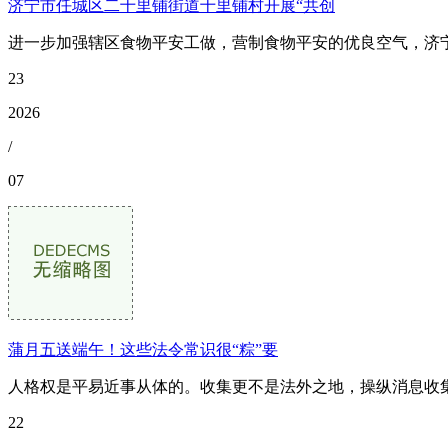
济宁市任城区二十里铺街道十里铺村开展“共创
进一步加强辖区食物平安工做，营制食物平安的优良空气，济宁
23
2026
/
07
蒲月五送端午！这些法令常识很“粽”要
人格权是平易近事从体的。收集更不是法外之地，操纵消息收集
22