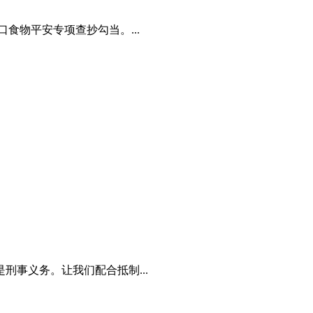
食物平安专项查抄勾当。...
事义务。让我们配合抵制...