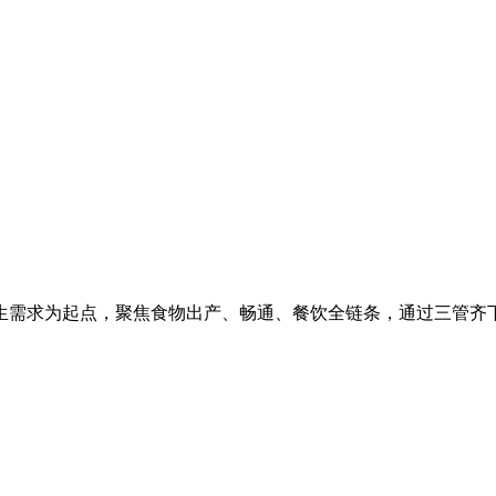
需求为起点，聚焦食物出产、畅通、餐饮全链条，通过三管齐下的