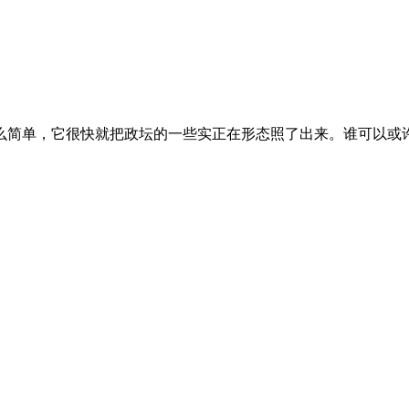
简单，它很快就把政坛的一些实正在形态照了出来。谁可以或许更