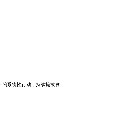
系统性行动，持续提拔食...