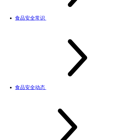
食品安全常识
食品安全动态