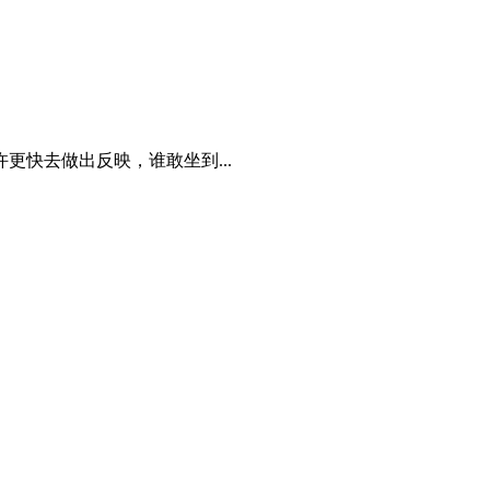
快去做出反映，谁敢坐到...