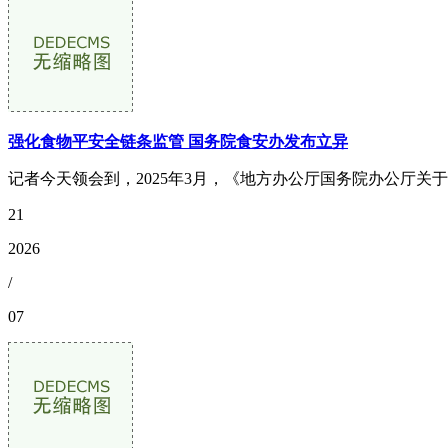
强化食物平安全链条监管 国务院食安办发布立异
记者今天领会到，2025年3月，《地方办公厅国务院办公厅关
21
2026
/
07