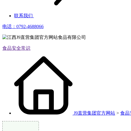
联系我们
电话：0792-4688066
食品安全常识
J9直营集团官方网站
>
食品