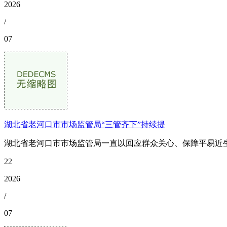
2026
/
07
湖北省老河口市市场监管局“三管齐下”持续提
湖北省老河口市市场监管局一直以回应群众关心、保障平易近生
22
2026
/
07