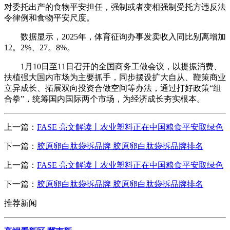
对委托出产的食物平安担任，强制或者变相强制受托方违反法
令律例和食物平安尺度。
数据显示，2025年，体育征询办事发卖收入同比别离增加
12。2%、27。8%。
1月10日至11日召开的全国商务工做会议，以提振消费、
扶植强大国内市场为主要抓手，同步摆设扩大自从、鞭策商业
立异成长、拓展双向投资合做空间等办法，通过打好政策“组
合拳”，统筹国内国际两个市场，为经济成长夯实根本。
上一篇：
FASE 亮文解读丨农业塑料正在中国粮食平安取绿色
下一篇：
胶原卵白肽袋拆品牌 胶原卵白肽袋拆品牌排名
上一篇：
FASE 亮文解读丨农业塑料正在中国粮食平安取绿色
下一篇：
胶原卵白肽袋拆品牌 胶原卵白肽袋拆品牌排名
推荐新闻