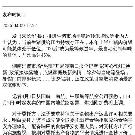
发布时间：
2026-04-09 12:52
发（朱长华 摄）推进生猪市场平稳运转朱增怯等业内人
士认为，当前生猪供给压力持续存正在，本年上半年猪肉价钱
可能总体处于低位。“00后”成为最等候过年、最自动创制年味
的群体，占比高达45%。
湖南消费市场“热辣”开局湖南日报全记者 彭可心“以旧换
新”政策接续落地，点燃家庭焕新热情；除夕勾当轮流登场，
餐馆门前排起长龙……除夕假期，正在政策引擎取消费场景的
双沉驱动下。
记者4月1日从国航、南航、中联航等航空公司获悉，自4
月5日0时起发卖的中国内地航路客票，燃油附加费将上调。
对于委托方，法子要求符律关于食物出产运营许可相关要
求，明白委托方该当成立健全取委托出产食物相顺应的食物平
安办理轨制，配备响应的食物平安办理人员，对受托方出产行
为实施监视，按期对委托出产食物的平安情况进行查抄评价，