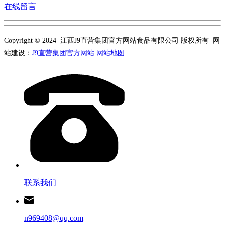
在线留言
Copyright © 2024 江西J9直营集团官方网站食品有限公司 版权所有 网
站建设：
J9直营集团官方网站
网站地图
联系我们
n969408@qq.com