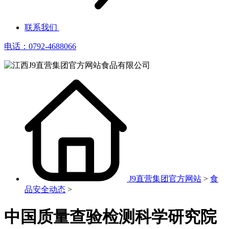
联系我们
电话：0792-4688066
J9直营集团官方网站
>
食
品安全动态
>
中国质量查验检测科学研究院