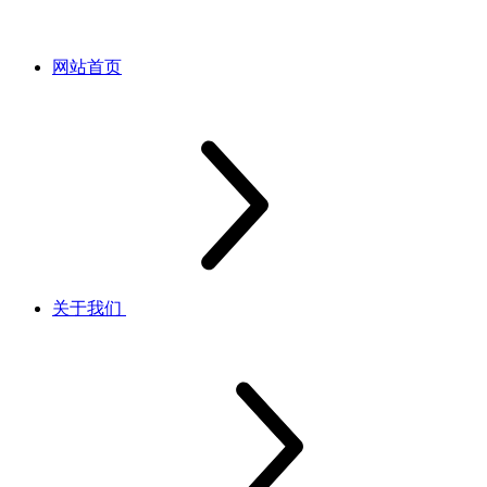
网站首页
关于我们