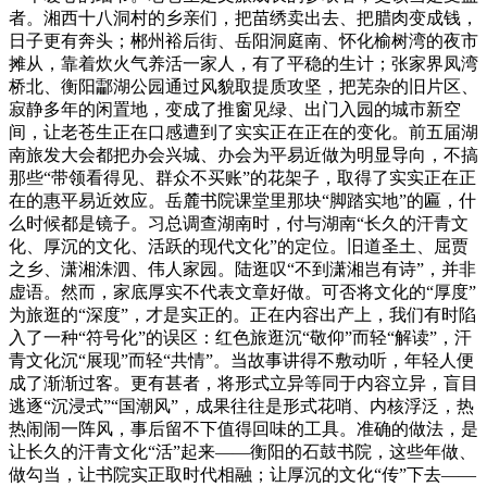
者。湘西十八洞村的乡亲们，把苗绣卖出去、把腊肉变成钱，
日子更有奔头；郴州裕后街、岳阳洞庭南、怀化榆树湾的夜市
摊从，靠着炊火气养活一家人，有了平稳的生计；张家界凤湾
桥北、衡阳酃湖公园通过风貌取提质攻坚，把芜杂的旧片区、
寂静多年的闲置地，变成了推窗见绿、出门入园的城市新空
间，让老苍生正在口感遭到了实实正在正在的变化。前五届湖
南旅发大会都把办会兴城、办会为平易近做为明显导向，不搞
那些“带领看得见、群众不买账”的花架子，取得了实实正在正
在的惠平易近效应。岳麓书院课堂里那块“脚踏实地”的匾，什
么时候都是镜子。习总调查湖南时，付与湖南“长久的汗青文
化、厚沉的文化、活跃的现代文化”的定位。旧道圣土、屈贾
之乡、潇湘洙泗、伟人家园。陆逛叹“不到潇湘岂有诗”，并非
虚语。然而，家底厚实不代表文章好做。可否将文化的“厚度”
为旅逛的“深度”，才是实正的。正在内容出产上，我们有时陷
入了一种“符号化”的误区：红色旅逛沉“敬仰”而轻“解读”，汗
青文化沉“展现”而轻“共情”。当故事讲得不敷动听，年轻人便
成了渐渐过客。更有甚者，将形式立异等同于内容立异，盲目
逃逐“沉浸式”“国潮风”，成果往往是形式花哨、内核浮泛，热
热闹闹一阵风，事后留不下值得回味的工具。准确的做法，是
让长久的汗青文化“活”起来——衡阳的石鼓书院，这些年做、
做勾当，让书院实正取时代相融；让厚沉的文化“传”下去——