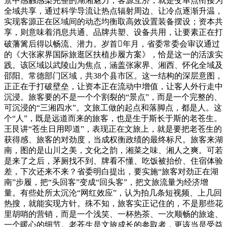
景中感触感染完整的湖湘魅力；客源互济，就是变单点衔接为
全域共享，通过科学导流让热点辐射周边、让冷点逐渐升温，
实现客源正在区域间的动态均衡取高效设置装备摆设；资本共
享，则意味着消息共通、品牌共塑、设备共用，让要素正在打
破藩篱后得以畅流、潜力。岁首年月，省委常委会审议通过
的《大张家界国际旅逛区扶植步履方案》，恰是这一的活泼实
践。该区域以武陵山为焦点，涵盖张家界、湘西、怀化全域及
邵阳、常德部门区域，共38个县市区。这一结构的深层意图，
正正在于打破壁垒，让资本正在流动中增值，让客人外行走中
沉浸。旅客要的不是一个个割裂的“景点”，而是一个完整的、
可沉浸的“三湘四水”。文旅工做的起点和落脚点，都是人。这
个“人”，既是远道而来的旅客，也是生于斯长于斯的老苍生。
王艮讲“苍生日用即道”，表现正在文旅上，就是要把老苍生的
获得感、旅客的对劲度，当成权衡政绩的最终标尺。旅客来湖
南，图的是山川之美，文化之韵，湘菜之味、湘人之爽。可若
是来了之后，茅厕找不到、牌看不懂、吃饭被抬价、住宿体验
差，下次还来不来？省委明白提出，要实施“旅客对劲正在湖
南”步履，把“头回客”变成“回头客”，把文旅流量为经济增
量。有些处所太沉沦“网红效应”，认为拍几条短视频、上几回
热搜，就能实现方针。殊不知，旅客实正记住的，不是那些花
里胡哨的营销，而是一个浅笑、一杯热茶、一次顺畅的旅途、
一个暖心的细节。老苍生是文旅成长的参取者，更该当是受益