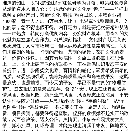
湘潭的韶山，以“我的韶山行”红色研学为引领，鞭策红色教育
从蜻蜓点水入脑入心；让活跃的现代文化更“奔涌”——马栏山
视频文创财产园，鞭策“文化+科技”融合成长，堆积企业超
4300家、青年人才6。4万余名，让“广电湘军”找到新疆场。文
化的事，急不得也假不得。内容定力，就是要把次要精神从逃
一一时热度，转向打磨优良内容、夯实财产根本，用奇特的文
化魅力建立焦点合作力。习总深刻指出：“文化财产既无意识
形态属性，又有市场属性，但认识形态属性是素质属性。”我
们所谋划的项目、打制的产物、营制的场景，都是文化的表
达、价值的传送。正因其素质属性，文旅工做必需正在思惟
上、上、文化上建牢党的执政根本，正在确保认识形态平安的
前提下，进一步阐扬文化养、育情操的感化，涵养昂扬高昂的
气质。省委频频强调，统筹好高质量成长和高程度平安，这既
是底线，也是前提。而今天的平安，早已不是纯真的“物理防
护”。过去担忧的是景区缆车、食物平安，现正在还要面临舆
情风险、数据风险、新兴业态风险。风险形态正在拓展，平安
认识也要随之升级——从“过后救火”转向“事前洞察”，从“单
点防备”转向“系统免疫”。数据要实正在。旅逛人次、旅逛破
费、项目投资，都要经得起查验。虚胖的数据撑不起实正的政
绩，反而会决策、透支公信。舆情要。小事务容易激发大舆
情，抓小抓早、闭环办理，才能把现患消弭于未发。阵地要守