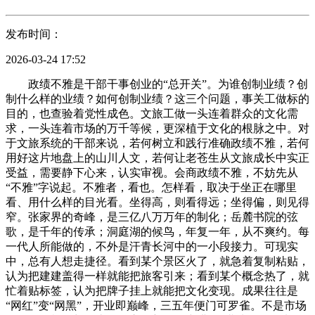
发布时间：
2026-03-24 17:52
政绩不雅是干部干事创业的“总开关”。为谁创制业绩？创
制什么样的业绩？如何创制业绩？这三个问题，事关工做标的
目的，也查验着党性成色。文旅工做一头连着群众的文化需
求，一头连着市场的万千等候，更深植于文化的根脉之中。对
于文旅系统的干部来说，若何树立和践行准确政绩不雅，若何
用好这片地盘上的山川人文，若何让老苍生从文旅成长中实正
受益，需要静下心来，认实审视。会商政绩不雅，不妨先从
“不雅”字说起。不雅者，看也。怎样看，取决于坐正在哪里
看、用什么样的目光看。坐得高，则看得远；坐得偏，则见得
窄。张家界的奇峰，是三亿八万万年的制化；岳麓书院的弦
歌，是千年的传承；洞庭湖的候鸟，年复一年，从不爽约。每
一代人所能做的，不外是汗青长河中的一小段接力。可现实
中，总有人想走捷径。看到某个景区火了，就急着复制粘贴，
认为把建建盖得一样就能把旅客引来；看到某个概念热了，就
忙着贴标签，认为把牌子挂上就能把文化变现。成果往往是
“网红”变“网黑”，开业即巅峰，三五年便门可罗雀。不是市场