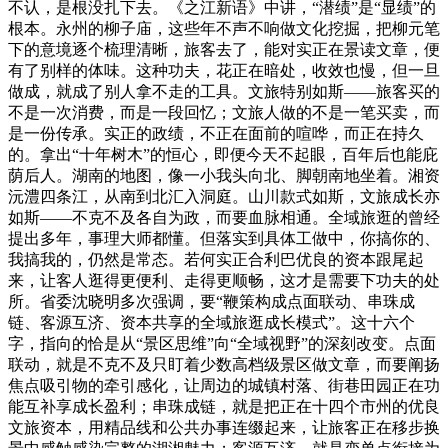
不认，是根没扎下去。《之江新语》中讲，“潜绩”是“显绩”的
根本。永州的柳子庙，这些年不声不响做文化挖掘，把柳元笔
下的意境逐个梳理清晰，旅客去了，能对实正在景读文章，便
有了别样的体味。这种功夫，花正在暗处，收效也慢，但一旦
做成，就成了别人拿不走的工具。文旅特别如斯——旅客买的
不是一次消费，而是一段回忆；文旅人做的不是一笔买卖，而
是一份传承。实正的政绩，不正在面前的喧哗，而正在持久
的。拿出“十年树木”的恒心，即便今天不起眼，百年后也能庇
荫后人。湖南的地图，像一小我头向北、脚朝南地坐着。湘资
沅澧四条江，从南到北汇入洞庭。山川款式如斯，文旅成长亦
如斯——不克不及各自为政，而要血脉相通。全域旅逛的曾经
提出多年，事理大师都懂。但落实到具体工做中，你搞你的、
我搞我的，仍然是常态。若何实正合利巴优良的资本跟尾起
来，让客人逛得更便利、走得更顺畅，这才是需要下功夫的处
所。省委沈晓明多次强调，要“鞭策构成点面联动、串珠成
链、客源互济、资本共享的全域旅逛成长模式”。这十六个
字，指向的恰是从“景区思维”向“全域视野”的深刻改变。点面
联动，就是不克不及只盯着少数高档级景区做文章，而要阐扬
焦点吸引物的牵引感化，让周边的城镇村落、街巷田园正在功
能互补享成长盈利；串珠成链，就是把正在十四个市州的优良
文旅资本，用精品线和公共办事连缀起来，让旅客正在移步换